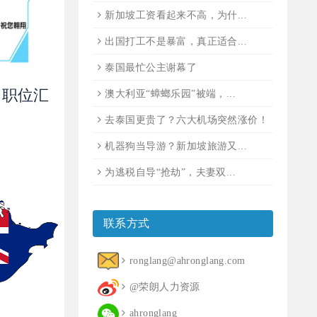
新加坡工资看起来不高，为什...
出国打工不是暴富，真正适合...
泰国最忙公主谢幕了
5 职位汇
澳大利亚“蟑螂乐园”被端，...
去泰国更贵了？六大机场突然涨价！
机器狗当导游？新加坡旅游又...
为逃税自导“抢劫”，夫妻双...
联系方式
ronglang@ahronglang.com
@荣朗人力资源
ahronglang