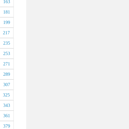
163
181
199
217
235
253
271
289
307
325
343
361
379