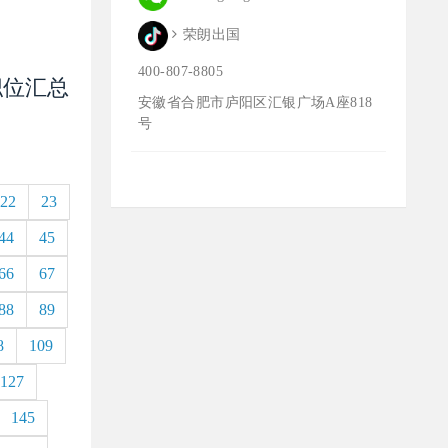
荣朗出国
400-807-8805
 职位汇总
安徽省合肥市庐阳区汇银广场A座818
号
22
23
44
45
66
67
88
89
8
109
127
145