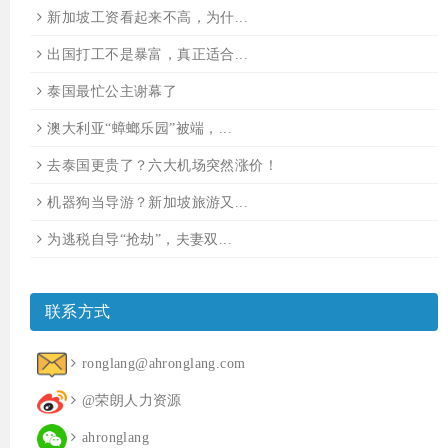
新加坡工资看起来不高，为什...
出国打工不是暴富，真正适合...
泰国最忙公主谢幕了
澳大利亚“蟑螂乐园”被端，...
去泰国更贵了？六大机场突然涨价！
机器狗当导游？新加坡旅游又...
为逃税自导“抢劫”，夫妻双...
联系方式
ronglang@ahronglang.com
@荣朗人力资源
ahronglang