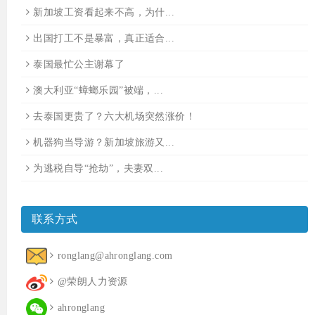
新加坡工资看起来不高，为什...
出国打工不是暴富，真正适合...
泰国最忙公主谢幕了
澳大利亚“蟑螂乐园”被端，...
去泰国更贵了？六大机场突然涨价！
机器狗当导游？新加坡旅游又...
为逃税自导“抢劫”，夫妻双...
联系方式
ronglang@ahronglang.com
@荣朗人力资源
ahronglang