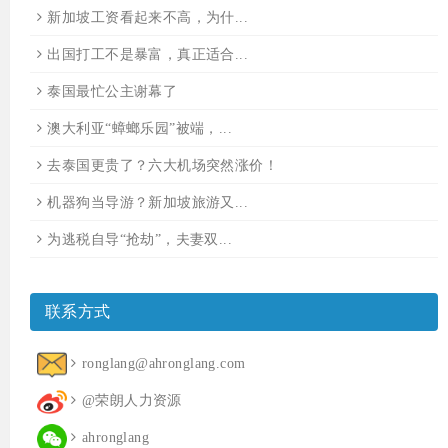
新加坡工资看起来不高，为什...
出国打工不是暴富，真正适合...
泰国最忙公主谢幕了
澳大利亚“蟑螂乐园”被端，...
去泰国更贵了？六大机场突然涨价！
机器狗当导游？新加坡旅游又...
为逃税自导“抢劫”，夫妻双...
联系方式
ronglang@ahronglang.com
@荣朗人力资源
ahronglang