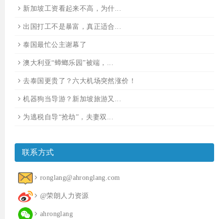
新加坡工资看起来不高，为什...
出国打工不是暴富，真正适合...
泰国最忙公主谢幕了
澳大利亚“蟑螂乐园”被端，...
去泰国更贵了？六大机场突然涨价！
机器狗当导游？新加坡旅游又...
为逃税自导“抢劫”，夫妻双...
联系方式
ronglang@ahronglang.com
@荣朗人力资源
ahronglang