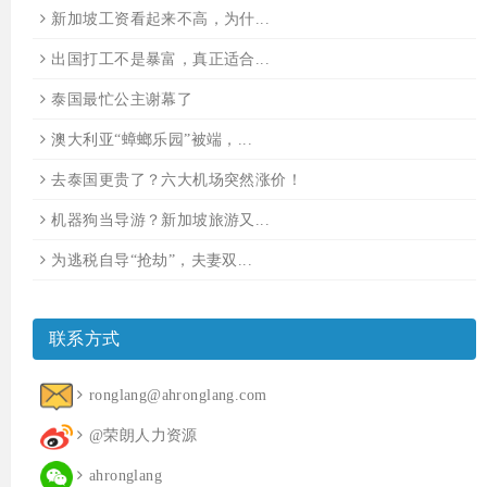
新加坡工资看起来不高，为什...
出国打工不是暴富，真正适合...
泰国最忙公主谢幕了
澳大利亚“蟑螂乐园”被端，...
去泰国更贵了？六大机场突然涨价！
机器狗当导游？新加坡旅游又...
为逃税自导“抢劫”，夫妻双...
联系方式
ronglang@ahronglang.com
@荣朗人力资源
ahronglang