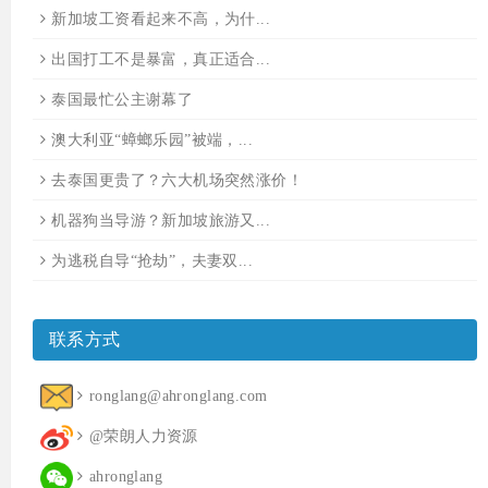
新加坡工资看起来不高，为什...
出国打工不是暴富，真正适合...
泰国最忙公主谢幕了
澳大利亚“蟑螂乐园”被端，...
去泰国更贵了？六大机场突然涨价！
机器狗当导游？新加坡旅游又...
为逃税自导“抢劫”，夫妻双...
联系方式
ronglang@ahronglang.com
@荣朗人力资源
ahronglang