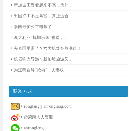
新加坡工资看起来不高，为什...
出国打工不是暴富，真正适合...
泰国最忙公主谢幕了
澳大利亚“蟑螂乐园”被端，...
去泰国更贵了？六大机场突然涨价！
机器狗当导游？新加坡旅游又...
为逃税自导“抢劫”，夫妻双...
联系方式
ronglang@ahronglang.com
@荣朗人力资源
ahronglang