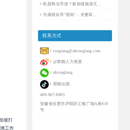
机器狗当导游？新加坡旅游又...
为逃税自导“抢劫”，夫妻双...
联系方式
ronglang@ahronglang.com
@荣朗人力资源
ahronglang
荣朗出国
400-807-8805
安徽省合肥市庐阳区汇银广场A座818
号
新加坡打
非洲工作